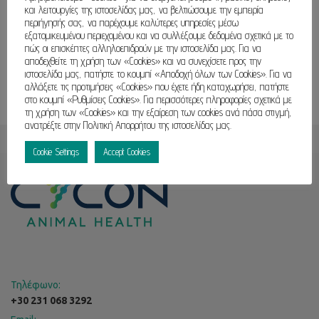
και λειτουργίες της ιστοσελίδας μας, να βελτιώσουμε την εμπειρία
περιήγησής σας, να παρέχουμε καλύτερες υπηρεσίες μέσω
εξατομικευμένου περιεχομένου και να συλλέξουμε δεδομένα σχετικά με το
πώς οι επισκέπτες αλληλοεπιδρούν με την ιστοσελίδα μας. Για να
αποδεχθείτε τη χρήση των «Cookies» και να συνεχίσετε προς την
ιστοσελίδα μας, πατήστε το κουμπί «Αποδοχή όλων των Cookies». Για να
αλλάξετε τις προτιμήσεις «Cookies» που έχετε ήδη καταχωρήσει, πατήστε
στο κουμπί «Ρυθμίσεις Cookies». Για περισσότερες πληροφορίες σχετικά με
τη χρήση των «Cookies» και την εξαίρεση των cookies ανά πάσα στιγμή,
ανατρέξτε στην Πολιτική Απορρήτου της ιστοσελίδας μας.
Cookie Settings
Accept Cookies
Τηλέφωνο:
+30 231 068 3292