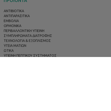
ΠΡΟΪΟΝΤΑ
ΑΝΤΙΒΙΟΤΙΚΑ
ΑΝΤΙΠΑΡΑΣΙΤΙΚΑ
ΕΜΒΟΛΙΑ
ΟΡΜΟΝΙΚΑ
ΠΕΡΙΒΑΛΛΟΝΤΙΚΗ ΥΓΙΕΙΝΗ
ΣΥΜΠΛΗΡΩΜΑΤΑ ΔΙΑΤΡΟΦΗΣ
ΤΕΧΝΟΛΟΓΙΑ & ΕΞΟΠΛΙΣΜΟΣ
ΥΓΕΙΑ ΜΑΤΙΩΝ
ΩΤΙΚΑ
ΥΓΙΕΙΝΗ ΠΕΠΤΙΚΟΥ ΣΥΣΤΗΜΑΤΟΣ
ΑΛΛΑ
ΠΑΡΑΓΓΕΛΙΕΣ ΜΕΣΩ E-SHOP
Εγγραφή
|
Σύνδεση
Όροι & Προϋποθέσεις Παραγγελίας