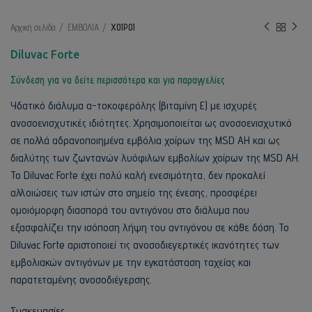
Αρχική σελίδα
ΕΜΒΟΛΙΑ
ΧΟΙΡΟΙ
Diluvac Forte
Σύνδεση για να δείτε περισσότερα και για παραγγελίες
Υδατικό διάλυμα α-τοκοφερόλης (βιταμίνη Ε) με ισχυρές
ανοσοενισχυτικές ιδιότητες. Χρησιμοποιείται ως ανοσοενισχυτικό
σε πολλά αδρανοποιημένα εμβόλια χοίρων της MSD AH και ως
διαλύτης των ζωντανών λυόφιλων εμβολίων χοίρων της MSD AH.
Το Diluvac Forte έχει πολύ καλή ενεσιμότητα, δεν προκαλεί
αλλοιώσεις των ιστών στο σημείο της ένεσης, προσφέρει
ομοιόμορφη διασπορά του αντιγόνου στο διάλυμα που
εξασφαλίζει την ισόποση λήψη του αντιγόνου σε κάθε δόση. Το
Diluvac Forte αριστοποιεί τις ανοσοδιεγερτικές ικανότητες των
εμβολιακών αντιγόνων με την εγκατάσταση ταχείας και
παρατεταμένης ανοσοδιέγερσης.
Συσκευασίες