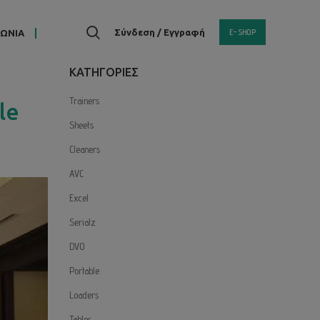
E-SHOP
Σύνδεση / Εγγραφή
ΝΩΝΙΑ
KΑΤΗΓΟΡΙΕΣ
Trainers
le
Sheets
Cleaners
AVC
Excel
Serialz
DVO
Portable
Loaders
Tables