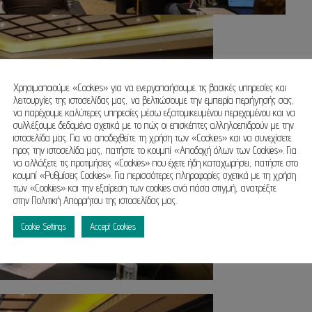
Χρησιμοποιούμε «Cookies» για να ενεργοποιήσουμε τις βασικές υπηρεσίες και
λειτουργίες της ιστοσελίδας μας, να βελτιώσουμε την εμπειρία περιήγησής σας,
να παρέχουμε καλύτερες υπηρεσίες μέσω εξατομικευμένου περιεχομένου και να
συλλέξουμε δεδομένα σχετικά με το πώς οι επισκέπτες αλληλοεπιδρούν με την
ιστοσελίδα μας. Για να αποδεχθείτε τη χρήση των «Cookies» και να συνεχίσετε
προς την ιστοσελίδα μας, πατήστε το κουμπί «Αποδοχή όλων των Cookies». Για
να αλλάξετε τις προτιμήσεις «Cookies» που έχετε ήδη καταχωρήσει, πατήστε στο
κουμπί «Ρυθμίσεις Cookies». Για περισσότερες πληροφορίες σχετικά με τη χρήση
των «Cookies» και την εξαίρεση των cookies ανά πάσα στιγμή, ανατρέξτε
στην Πολιτική Απορρήτου της ιστοσελίδας μας.
Cookie Settings
Accept Cookies