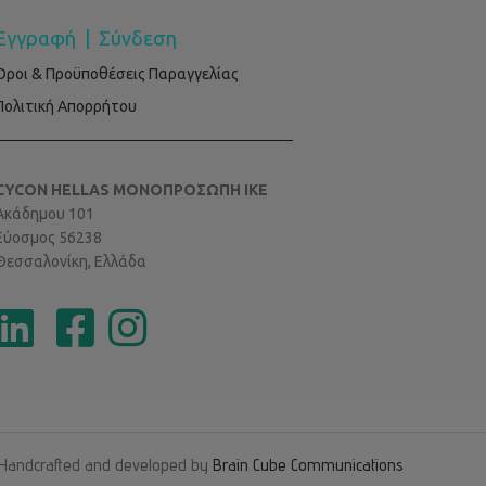
Εγγραφή
|
Σύνδεση
Όροι & Προϋποθέσεις Παραγγελίας
Πολιτική Απορρήτου
CYCON HELLAS ΜΟΝΟΠΡΟΣΩΠΗ ΙΚΕ
Ακάδημου 101
Εύοσμος 56238
Θεσσαλονίκη, Ελλάδα
Handcrafted and developed by
Brain Cube Communications