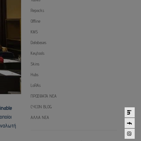
Repacks
Offline
KMS
Databases
Keytools
Skins
Hubs
LoRAs
ΠΡΟΣΦΑΤΑ ΝΕΑ
CYCON BLOG
inable
οποίοι
ΑΛΛΑ ΝΕΑ
ταναλωτή