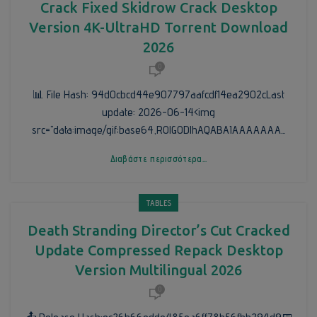
Crack Fixed Skidrow Crack Desktop
Version 4K-UltraHD Torrent Download
2026
0
📊 File Hash: 94d0cbcd44e907797aafcdf14ea2902cLast
update: 2026-06-14<img
src="data:image/gif;base64,R0lGODlhAQABAIAAAAAAA...
Διαβάστε περισσότερα...
TABLES
Death Stranding Director’s Cut Cracked
Update Compressed Repack Desktop
Version Multilingual 2026
0