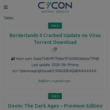
Tables
TABLES
Borderlands 4 Cracked Update no Virus
Torrent Download
0
🔐 Hash sum: 0aee75dfc4f77b8ec97cb0860e6da739📅
Last update: 2026-06-14<img
src="data:image/gif;base64,R0lGODlhAQABAIAAAAAA...
Διαβάστε περισσότερα...
TABLES
Doom: The Dark Ages – Premium Edition