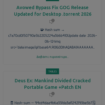
Avowed Bypass Fix GOG Release
Updated for Desktop .torrent 2026
0
🧩 Hash sum →
c7a70cd0f50790e5b2205224a3b6b410Update date: 2026-
06-12<img
src="data:image/gif;base64,R0lGODlhAQABAIAAAAAAA...
Διαβάστε περισσότερα...
TABLES
Deus Ex: Mankind Divided Cracked
Portable Game +Patch EN
0
🧾 Hash-sum — 94cd4daa4b6a33fda3ef1242193be5b7🗓