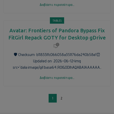
Διαβάστε περισσότερα...
TABLES
Avatar: Frontiers of Pandora Bypass Fix
FitGirl Repack GOTY for Desktop gDrive
0
🛡️ Checksum: b11833ffc066058a351f76da240b58e1⏰
Updated on: 2026-06-12<img
src="data:image/gif;base64,R0lGODlhAQABAIAAAAAA...
Διαβάστε περισσότερα...
1
2