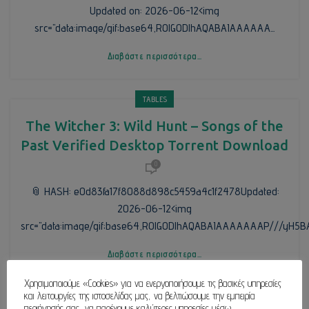
Updated on: 2026-06-12<img
src="data:image/gif;base64,R0lGODlhAQABAIAAAAAA...
Διαβάστε περισσότερα...
TABLES
The Witcher 3: Wild Hunt – Songs of the
Past Verified Desktop Torrent Download
0
📎 HASH: e0d83fa17f8088d898c5459a4c1f2478Updated:
2026-06-12<img
src="data:image/gif;base64,R0lGODlhAQABAIAAAAAAAP///yH5BA.
Διαβάστε περισσότερα...
Χρησιμοποιούμε «Cookies» για να ενεργοποιήσουμε τις βασικές υπηρεσίες
και λειτουργίες της ιστοσελίδας μας, να βελτιώσουμε την εμπειρία
TABLES
περιήγησής σας, να παρέχουμε καλύτερες υπηρεσίες μέσω