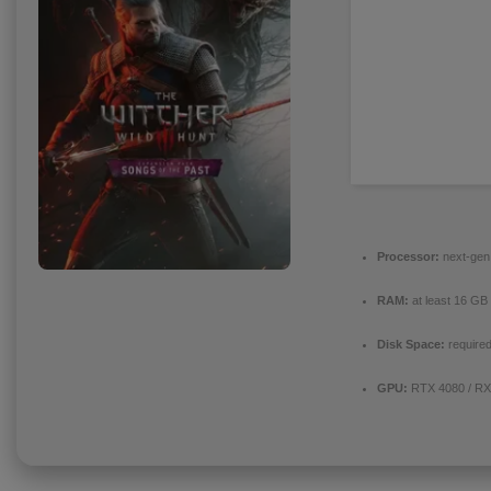
Processor:
next-gen 
RAM:
at least 16 GB
Disk Space:
required
GPU:
RTX 4080 / R