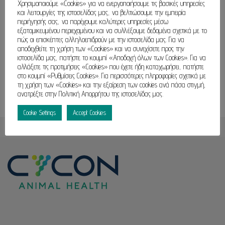
Χρησιμοποιούμε «Cookies» για να ενεργοποιήσουμε τις βασικές υπηρεσίες
και λειτουργίες της ιστοσελίδας μας, να βελτιώσουμε την εμπειρία
περιήγησής σας, να παρέχουμε καλύτερες υπηρεσίες μέσω
εξατομικευμένου περιεχομένου και να συλλέξουμε δεδομένα σχετικά με το
πώς οι επισκέπτες αλληλοεπιδρούν με την ιστοσελίδα μας. Για να
αποδεχθείτε τη χρήση των «Cookies» και να συνεχίσετε προς την
ιστοσελίδα μας, πατήστε το κουμπί «Αποδοχή όλων των Cookies». Για να
αλλάξετε τις προτιμήσεις «Cookies» που έχετε ήδη καταχωρήσει, πατήστε
στο κουμπί «Ρυθμίσεις Cookies». Για περισσότερες πληροφορίες σχετικά με
τη χρήση των «Cookies» και την εξαίρεση των cookies ανά πάσα στιγμή,
ανατρέξτε στην Πολιτική Απορρήτου της ιστοσελίδας μας.
Cookie Settings
Accept Cookies