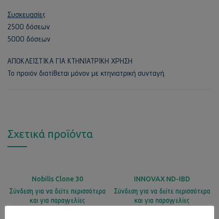
Συσκευασίες
2500 δόσεων
5000 δόσεων
ΑΠΟΚΛΕΙΣΤΙΚΑ ΓΙΑ ΚΤΗΝΙΑΤΡΙΚΗ ΧΡΗΣΗ
Το προιόν διατίθεται μόνον με κτηνιατρική συνταγή.
Σχετικά προϊόντα
Nobilis Clone 30
INNOVAX ND-IBD
Σύνδεση για να δείτε περισσότερα
Σύνδεση για να δείτε περισσότερα
και για παραγγελίες
και για παραγγελίες