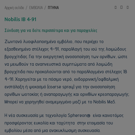
Αρχική σελίδα
ΕΜΒΟΛΙΑ
ΠΤΗΝΑ
Nobilis IB 4-91
Σύνδεση για να δείτε περισσότερα και για παραγγελίες
Ζωντανό λυοφιλοποιημένο εμβόλιο, που περιέχει το
εξασθενημένο στέλεχος 4-91, παραλλαγή του ιού της λοιμώδους
βρογχίτιδας. Για την ενεργητική ανοσοποίηση των ορνίθων, ώστε
να μειωθούν τα αναπνευστικά συμπτώματα από λοιμώδη
βρογχίτιδα που προκαλούνται από το παραλλαγμένο στέλεχος ΙΒ
4-91. Χορηγείται με το πόσιμο νερό, ενδορρινική/οφθαλμική
ενστάλαξη ή ψεκασμό (coarse spray) για την ανοσοποίηση
ορνίθων ωοτοκίας ή αναπαραγωγής και ορνιθίων κρεοπαραγωγής.
Μπορεί να χορηγηθεί αναμεμιγμένο μαζί με το Nobilis Ma5.
H νέα συσκευασία με τεχνολογία Sphereon® είναι καινοτόμος
προσφέροντας ευκολία και ταχύτητα στην ετοιμασία του
εμβολίου μέσα από μια ανακυκλωσιμη συσκευασία.