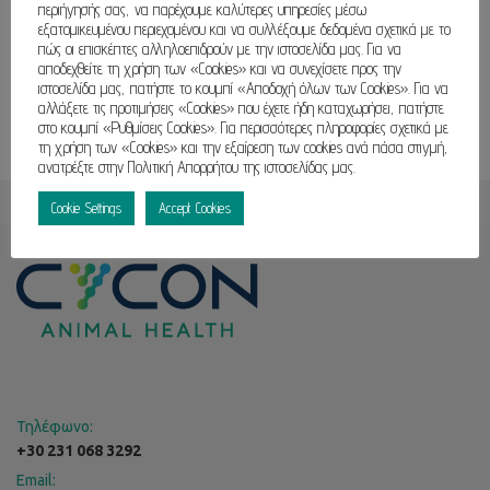
περιήγησής σας, να παρέχουμε καλύτερες υπηρεσίες μέσω
εξατομικευμένου περιεχομένου και να συλλέξουμε δεδομένα σχετικά με το
πώς οι επισκέπτες αλληλοεπιδρούν με την ιστοσελίδα μας. Για να
αποδεχθείτε τη χρήση των «Cookies» και να συνεχίσετε προς την
ιστοσελίδα μας, πατήστε το κουμπί «Αποδοχή όλων των Cookies». Για να
αλλάξετε τις προτιμήσεις «Cookies» που έχετε ήδη καταχωρήσει, πατήστε
στο κουμπί «Ρυθμίσεις Cookies». Για περισσότερες πληροφορίες σχετικά με
τη χρήση των «Cookies» και την εξαίρεση των cookies ανά πάσα στιγμή,
ανατρέξτε στην Πολιτική Απορρήτου της ιστοσελίδας μας.
Cookie Settings
Accept Cookies
Τηλέφωνο:
+30 231 068 3292
Email: