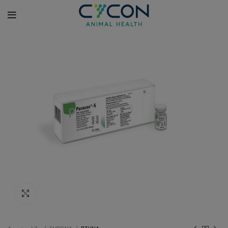
Κλικ για μεγέθυνση