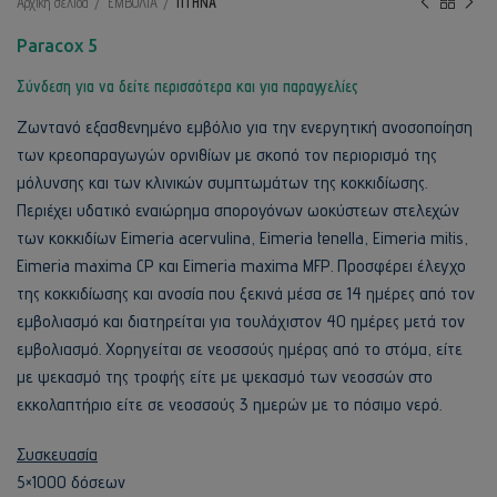
Αρχική σελίδα
ΕΜΒΟΛΙΑ
ΠΤΗΝΑ
Paracox 5
Σύνδεση για να δείτε περισσότερα και για παραγγελίες
Ζωντανό εξασθενημένο εμβόλιο για την ενεργητική ανοσοποίηση
των κρεοπαραγωγών ορνιθίων με σκοπό τον περιορισμό της
μόλυνσης και των κλινικών συμπτωμάτων της κοκκιδίωσης.
Περιέχει υδατικό εναιώρημα σπορογόνων ωοκύστεων στελεχών
των κοκκιδίων Eimeria acervulina, Eimeria tenella, Eimeria mitis,
Eimeria maxima CP και Eimeria maxima MFP. Προσφέρει έλεγχο
της κοκκιδίωσης και ανοσία που ξεκινά μέσα σε 14 ημέρες από τον
εμβολιασμό και διατηρείται για τουλάχιστον 40 ημέρες μετά τον
εμβολιασμό. Χορηγείται σε νεοσσούς ημέρας από το στόμα, είτε
με ψεκασμό της τροφής είτε με ψεκασμό των νεοσσών στο
εκκολαπτήριο είτε σε νεοσσούς 3 ημερών με το πόσιμο νερό.
Συσκευασία
5×1000 δόσεων