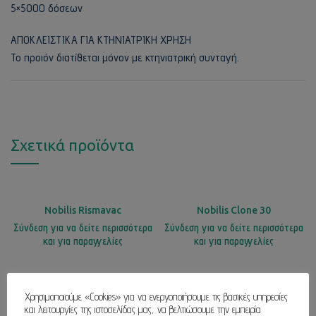
5×5000 δόσεων
ΑΠΟΚΛΕΙΣΤΙΚΑ ΓΙΑ ΚΤΗΝΙΑΤΡΙΚΗ ΧΡΗΣΗ
Το προιόν διατίθεται μόνον με κτηνιατρική συνταγή.
Σχετικά προϊόντα
Nobilis Rismavac
Nobilis Clone 30
Σύνδεση για να δείτε περισσότερα
Σύνδεση για να δείτε περισσότερα
και για παραγγελίες
και για παραγγελίες
Χρησιμοποιούμε «Cookies» για να ενεργοποιήσουμε τις βασικές υπηρεσίες
και λειτουργίες της ιστοσελίδας μας, να βελτιώσουμε την εμπειρία