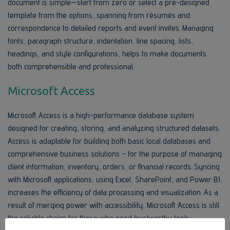
document is simple—start from zero or select a pre-designed
template from the options, spanning from résumés and
correspondence to detailed reports and event invites. Managing
fonts, paragraph structure, indentation, line spacing, lists,
headings, and style configurations, helps to make documents
both comprehensible and professional.
Microsoft Access
Microsoft Access is a high-performance database system
designed for creating, storing, and analyzing structured datasets.
Access is adaptable for building both basic local databases and
comprehensive business solutions – for the purpose of managing
client information, inventory, orders, or financial records. Syncing
with Microsoft applications, using Excel, SharePoint, and Power BI,
increases the efficiency of data processing and visualization. As a
result of merging power with accessibility, Microsoft Access is still
the reliable choice for those who need trustworthy tools.