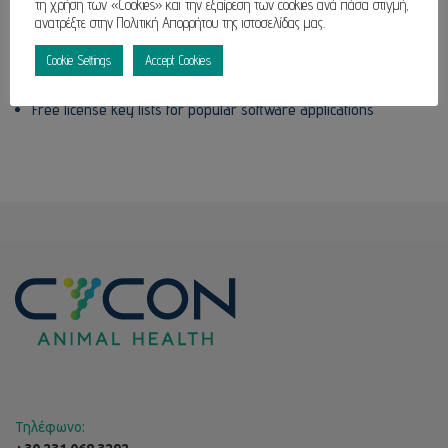
τη χρήση των «Cookies» και την εξαίρεση των cookies ανά πάσα στιγμή,
ανατρέξτε στην Πολιτική Απορρήτου της ιστοσελίδας μας.
Silent key installer for fast deployment
Cookie Settings
Accept Cookies
Bypass serial check using advanced patch
Free license key lists for popular software applications
Τηλέφωνο: