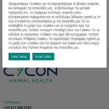
2026/
Χρησιμοποιούμε «Cookies» για να ενεργοποιήσουμε τις βασικές υπηρεσίες
και λειτουργίες της ιστοσελίδας μας, να βελτιώσουμε την εμπειρία
περιήγησής σας, να παρέχουμε καλύτερες υπηρεσίες μέσω
εξατομικευμένου περιεχομένου και να συλλέξουμε δεδομένα σχετικά με το
πώς οι επισκέπτες αλληλοεπιδρούν με την ιστοσελίδα μας. Για να
αποδεχθείτε τη χρήση των «Cookies» και να συνεχίσετε προς την
ιστοσελίδα μας, πατήστε το κουμπί «Αποδοχή όλων των Cookies». Για να
αλλάξετε τις προτιμήσεις «Cookies» που έχετε ήδη καταχωρήσει, πατήστε
στο κουμπί «Ρυθμίσεις Cookies». Για περισσότερες πληροφορίες σχετικά με
τη χρήση των «Cookies» και την εξαίρεση των cookies ανά πάσα στιγμή,
ανατρέξτε στην Πολιτική Απορρήτου της ιστοσελίδας μας.
Cookie Settings
Accept Cookies
Τηλέφωνο:
+30 231 068 3292