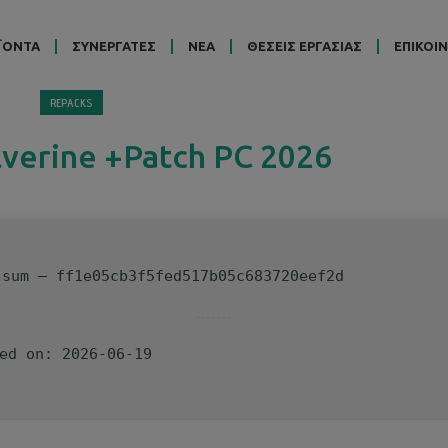
ΪΟΝΤΑ
ΣΥΝΕΡΓΑΤΕΣ
ΝΕΑ
ΘΕΣΕΙΣ ΕΡΓΑΣΙΑΣ
ΕΠΙΚΟΙ
REPACKS
lverine +Patch PC 2026
-sum — ff1e05cb3f5fed517b05c683720eef2d
ted on: 2026-06-19