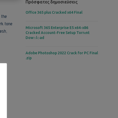
Πρόσφατες δημοσιεύσεις
Office 365 plus Cracked x64 Final
 the
rk tone
Microsoft 365 Enterprise E5 x64-x86
esh,
Cracked Account-Free Setup Torr𝐞nt
Dow𝚗l𝚘аd
Adobe Photoshop 2022 Crack for PC Final
.zip