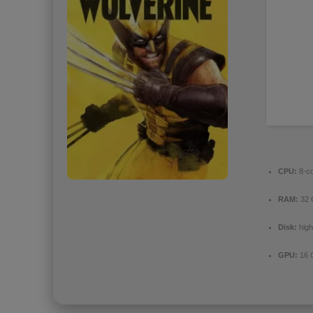
CPU:
8-co
RAM:
32
Disk:
hig
GPU:
16 