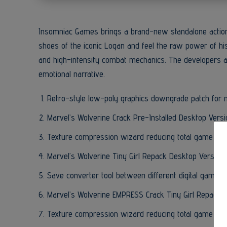
Insomniac Games brings a brand-new standalone action-
shoes of the iconic Logan and feel the raw power of hi
and high-intensity combat mechanics. The developers ai
emotional narrative.
Retro-style low-poly graphics downgrade patch for
Marvel’s Wolverine Crack Pre-Installed Desktop Versi
Texture compression wizard reducing total game insta
Marvel’s Wolverine Tiny Girl Repack Desktop Version
Save converter tool between different digital game 
Marvel’s Wolverine EMPRESS Crack Tiny Girl Repack 
Texture compression wizard reducing total game insta