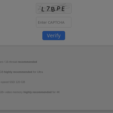
Verify
re / 16-thread
recommended
 GB
highly recommended
for Ultra
h-speed SSD 120 GB
GB+ video memory
highly recommended
for 4K