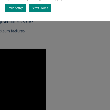
 FREE
Cookie Settings
Accept Cookies
ion algorithms
p Version 2026 FREE
ecksum features