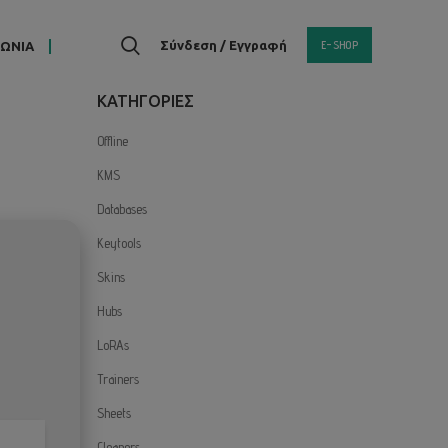
E-SHOP
Σύνδεση / Εγγραφή
ΝΩΝΙΑ
KΑΤΗΓΟΡΙΕΣ
Offline
KMS
Databases
Keytools
Skins
Hubs
LoRAs
Trainers
Sheets
Cleaners