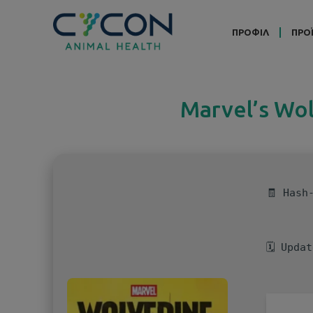
ΠΡΟΦΙΛ
ΠΡΟ
Marvel’s Wo
🧾 Hash
🗓 Upda