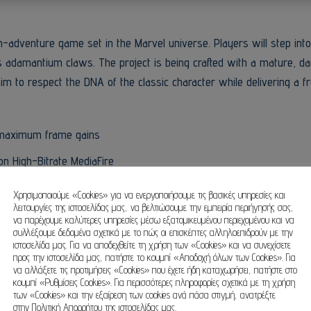
adventure game set in the Marvel universe. Players will step into
s adamantium claws. The project is being crafted with a mature, da
m to respect the DNA of the classic character while delivering a fr
 maximum frame gains
on High-Bitrate MediaFire
llation folder size
Χρησιμοποιούμε «Cookies» για να ενεργοποιήσουμε τις βασικές υπηρεσίες και
λειτουργίες της ιστοσελίδας μας, να βελτιώσουμε την εμπειρία περιήγησής σας,
 FREE
να παρέχουμε καλύτερες υπηρεσίες μέσω εξατομικευμένου περιεχομένου και να
συλλέξουμε δεδομένα σχετικά με το πώς οι επισκέπτες αλληλοεπιδρούν με την
store formats
ιστοσελίδα μας. Για να αποδεχθείτε τη χρήση των «Cookies» και να συνεχίσετε
προς την ιστοσελίδα μας, πατήστε το κουμπί «Αποδοχή όλων των Cookies». Για
HDR10+
να αλλάξετε τις προτιμήσεις «Cookies» που έχετε ήδη καταχωρήσει, πατήστε στο
κουμπί «Ρυθμίσεις Cookies». Για περισσότερες πληροφορίες σχετικά με τη χρήση
llation folder size
των «Cookies» και την εξαίρεση των cookies ανά πάσα στιγμή, ανατρέξτε
στην Πολιτική Απορρήτου της ιστοσελίδας μας.