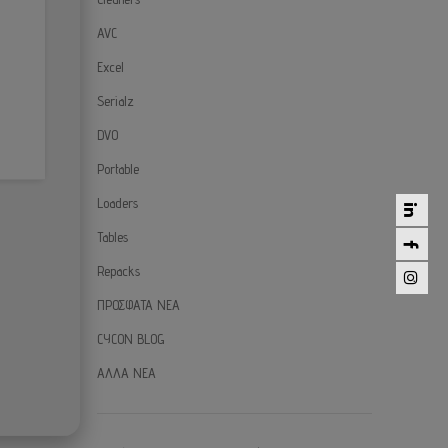
AVC
Excel
Serialz
DVO
Portable
Loaders
Tables
Repacks
ΠΡΟΣΦΑΤΑ ΝΕΑ
CYCON BLOG
ΑΛΛΑ ΝΕΑ