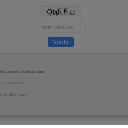
Verify
r:
Dual-core CPU for activator
B recommended
ce:
64 GB for setup