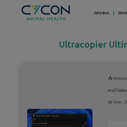
ΠΡΟΦΙΛ
ΠΡΟ
Ultracopier Ult
📤 Release
eca57adea
📅 Date:
2