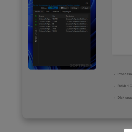
Processo
RAM:
4 G
Disk spa