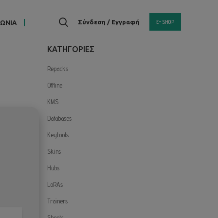
E-SHOP
Σύνδεση / Εγγραφή
ΝΩΝΙΑ
KΑΤΗΓΟΡΙΕΣ
Repacks
Offline
KMS
Databases
Keytools
Skins
Hubs
LoRAs
Trainers
Sheets