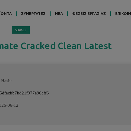
ΪΟΝΤΑ
ΣΥΝΕΡΓΑΤΕΣ
ΝΕΑ
ΘΕΣΕΙΣ ΕΡΓΑΣΙΑΣ
ΕΠΙΚΟΙ
SERIALZ
imate Cracked Clean Latest
 Hash:
5dfecbb7bd21f977e90cff6
026-06-12