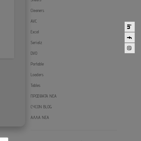
Cleaners
AVC
Excel
Serialz
DVO
Portable
Loaders
Tables
ΠΡΟΣΦΑΤΑ ΝΕΑ
CYCON BLOG
ΑΛΛΑ ΝΕΑ