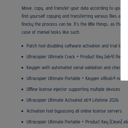
Move, copy, and transfer your data according to your need
find yourself copying and transferring various files and 
finicky the process can be. It’s the little things, as they
case of menial tasks like such.
Patch tool disabling software activation and trial limit
Ultracopier Ultimate Crack + Product Key (x64) Reddit
Keygen with automated serial validation and checks
Ultracopier Ultimate Portable + Keygen x86x64 no Vi
Offline license injector supporting multiple devices
Ultracopier Ultimate Activated x64 Lifetime 2026
Activation tool bypassing all online license servers
Ultracopier Ultimate Portable + Product Key [Clean] x