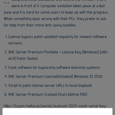
you were in front of it. Computer evolution takes place at a fast
pace and it is hard for some users to keep up with the progress.
When something goes wrong with their PCs, they prefer to ask
for help from their more tech savvy buddies.
License bypass patch updated regularly for newest software
versions
VNC Server Premium Portable + License Key [Windows] [x86-
x64] Patch Tested
Crack software for bypassing software licensing systems
VNC Server Premium License[Activated] Windows 10 2026
Script to patch license server URLs to local loopback
VNC Server Premium Cracked Final Lifetime FREE
https://cycon-hellas.gr/serialz/autocad-2025-crack-serial-key-
stable-final/