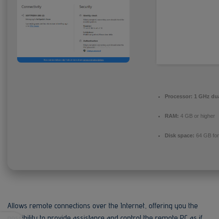
Processor:
1 GHz dua
RAM:
4 GB or higher
Disk space:
64 GB for
Allows remote connections over the Internet, offering you the
possibility to provide assistance and control the remote PC as if