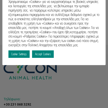
Χρησιμοποιούμε «Cookies» για να ενεργοποιήσουμε τις βασικές υπηρεσίες
και λειτουργίες της ιστοσελίδας μας, να βελτιώσουμε την εμπειρία
περιήγησής σας, να παρέχουμε καλύτερες υπηρεσίες μέσω
εξατομικευμένου περιεχομένου και να συλλέξουμε δεδομένα σχετικά με το
πώς οι επισκέπτες αλληλοεπιδρούν με την ιστοσελίδα μας. Για να
αποδεχθείτε τη χρήση των «Cookies» και να συνεχίσετε προς την
ιστοσελίδα μας, πατήστε το κουμπί «Αποδοχή όλων των Cookies». Για να
αλλάξετε τις προτιμήσεις «Cookies» που έχετε ήδη καταχωρήσει, πατήστε
στο κουμπί «Ρυθμίσεις Cookies». Για περισσότερες πληροφορίες σχετικά με
τη χρήση των «Cookies» και την εξαίρεση των cookies ανά πάσα στιγμή,
ανατρέξτε στην Πολιτική Απορρήτου της ιστοσελίδας μας.
Cookie Settings
Accept Cookies
Τηλέφωνο:
+30 231 068 3292