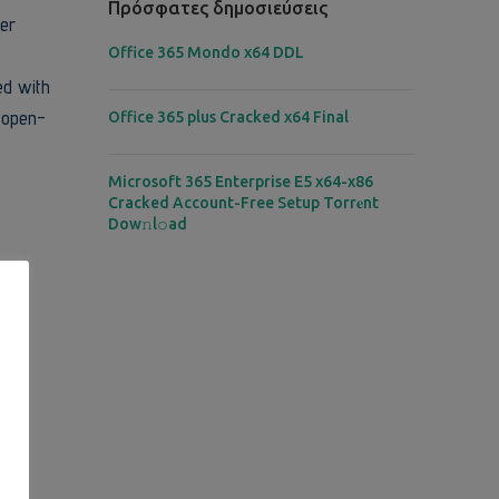
Πρόσφατες δημοσιεύσεις
ter
Office 365 Mondo x64 DDL
ed with
d open-
Office 365 plus Cracked x64 Final
Microsoft 365 Enterprise E5 x64-x86
Cracked Account-Free Setup Torr𝐞nt
Dow𝚗l𝚘аd