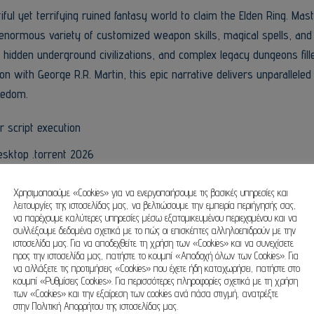
ul yet terrifying ruined fantasy world to claim the Elden Ring. Mas
 enormous variety of customized weapon skills, magical spells, and
hidden underground civilizations, and complex legacy dungeons fill
on with George R.R. Martin, this epic narrative delivers unparallele
eedom.
 script execution
esktop .torrent 2026
distribution files
Χρησιμοποιούμε «Cookies» για να ενεργοποιήσουμε τις βασικές υπηρεσίες και
λειτουργίες της ιστοσελίδας μας, να βελτιώσουμε την εμπειρία περιήγησής σας,
Release Clean Terabox 2026
να παρέχουμε καλύτερες υπηρεσίες μέσω εξατομικευμένου περιεχομένου και να
συλλέξουμε δεδομένα σχετικά με το πώς οι επισκέπτες αλληλοεπιδρούν με την
o and gore animations
ιστοσελίδα μας. Για να αποδεχθείτε τη χρήση των «Cookies» και να συνεχίσετε
προς την ιστοσελίδα μας, πατήστε το κουμπί «Αποδοχή όλων των Cookies». Για
erabox 2026
να αλλάξετε τις προτιμήσεις «Cookies» που έχετε ήδη καταχωρήσει, πατήστε στο
κουμπί «Ρυθμίσεις Cookies». Για περισσότερες πληροφορίες σχετικά με τη χρήση
fix for classic ports
των «Cookies» και την εξαίρεση των cookies ανά πάσα στιγμή, ανατρέξτε
στην Πολιτική Απορρήτου της ιστοσελίδας μας.
ase Desktop Version FREE