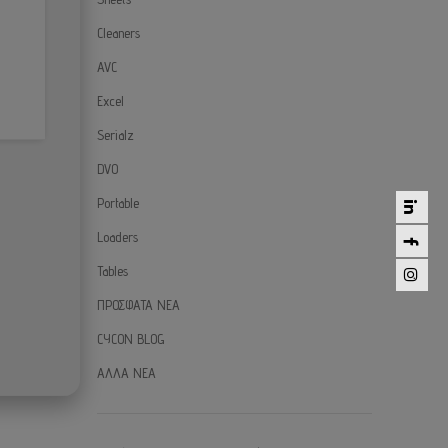
Cleaners
AVC
Excel
Serialz
DVO
Portable
Loaders
Tables
ΠΡΟΣΦΑΤΑ ΝΕΑ
CYCON BLOG
ΑΛΛΑ ΝΕΑ