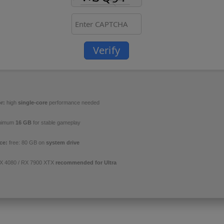
Verify
r:
high
single-core
performance needed
nimum
16 GB
for stable gameplay
ce:
free: 80 GB on
system drive
 4080 / RX 7900 XTX
recommended for Ultra