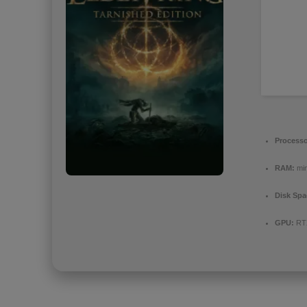
Processo
RAM:
mi
Disk Spa
GPU:
RTX