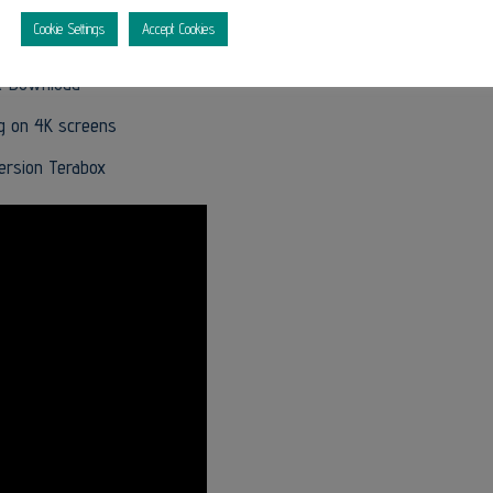
Cookie Settings
Accept Cookies
r patch for RPGs
nt Download
ng on 4K screens
Version Terabox