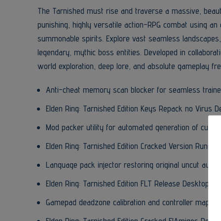
The Tarnished must rise and traverse a massive, beautif
punishing, highly versatile action-RPG combat using an
summonable spirits. Explore vast seamless landscapes, 
legendary, mythic boss entities. Developed in collaborati
world exploration, deep lore, and absolute gameplay fr
Anti-cheat memory scan blocker for seamless trainer
Elden Ring: Tarnished Edition Keys Repack no Virus D
Mod packer utility for automated generation of custom 
Elden Ring: Tarnished Edition Cracked Version Rune 
Language pack injector restoring original uncut audi
Elden Ring: Tarnished Edition FLT Release Desktop T
Gamepad deadzone calibration and controller mapping 
Elden Ring: Tarnished Edition Cracked ElAmigos Rele