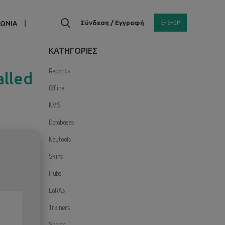
E-SHOP
Σύνδεση / Εγγραφή
ΝΩΝΙΑ
KΑΤΗΓΟΡΙΕΣ
Repacks
alled
Offline
KMS
Databases
Keytools
Skins
Hubs
LoRAs
Trainers
Sheets