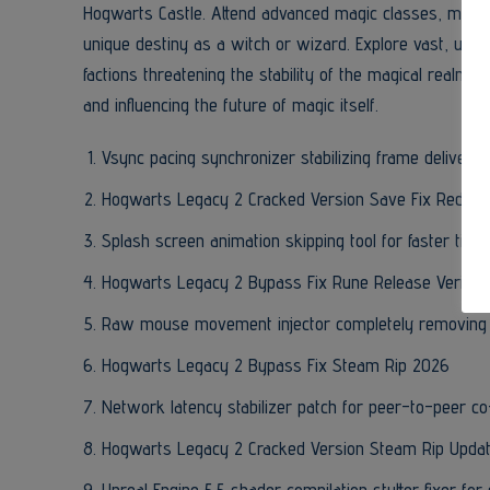
Hogwarts Castle. Attend advanced magic classes, master
unique destiny as a witch or wizard. Explore vast, untam
factions threatening the stability of the magical realm.
and influencing the future of magic itself.
Vsync pacing synchronizer stabilizing frame delivery
Hogwarts Legacy 2 Cracked Version Save Fix Reddit
Splash screen animation skipping tool for faster titl
Hogwarts Legacy 2 Bypass Fix Rune Release Verified 
Raw mouse movement injector completely removing bu
Hogwarts Legacy 2 Bypass Fix Steam Rip 2026
Network latency stabilizer patch for peer-to-peer co
Hogwarts Legacy 2 Cracked Version Steam Rip Updat
Unreal Engine 5.5 shader compilation stutter fixer f