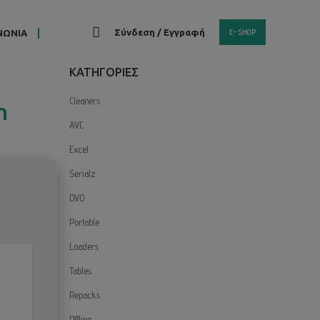
E-SHOP
Σύνδεση / Εγγραφή
ΝΩΝΙΑ
KΑΤΗΓΟΡΙΕΣ
Cleaners
n
AVC
Excel
Serialz
DVO
Portable
Loaders
Tables
Repacks
Offline