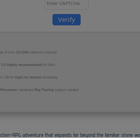
Verify
or:
6-core
3.5 GHz
minimum required
 GB
highly recommended
for Ultra
0+ GB for
high-res texture
streaming
 Processor:
hardware
Ray Tracing
support needed
ction-RPG adventure that expands far beyond the familiar stone wal