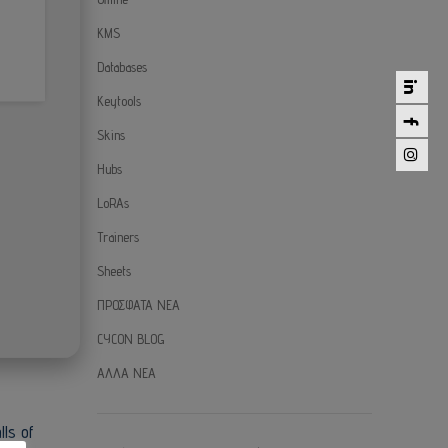
KMS
Databases
Keytools
Skins
Hubs
LoRAs
Trainers
Sheets
ΠΡΟΣΦΑΤΑ ΝΕΑ
CYCON BLOG
ΑΛΛΑ ΝΕΑ
ls of