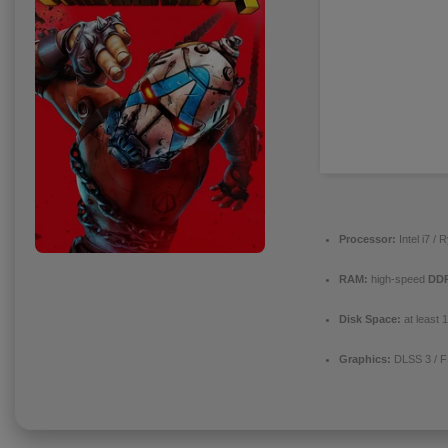
Processor:
Intel i7 /
RAM:
high-speed
DD
Disk Space:
at least 
Graphics:
DLSS 3 / 