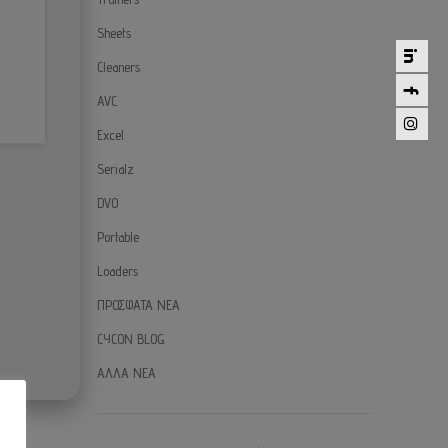
Sheets
Cleaners
AVC
Excel
Serialz
DVO
Portable
Loaders
ΠΡΟΣΦΑΤΑ ΝΕΑ
CYCON BLOG
ΑΛΛΑ ΝΕΑ