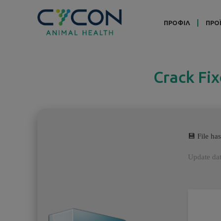
ΠΡΟΦΙΛ
ΠΡΟ
Crack Fix
💾 File h
Update da