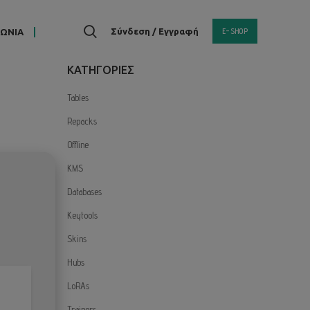
E-SHOP
Σύνδεση / Εγγραφή
ΝΩΝΙΑ
KΑΤΗΓΟΡΙΕΣ
Tables
Repacks
Offline
KMS
Databases
Keytools
Skins
Hubs
LoRAs
Trainers