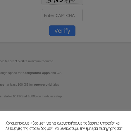
Verify
or:
6-core
3.5 GHz
minimum required
ough space for
background apps
and OS
ace:
at least 100 GB for
open-world
titles
s:
stable
60 FPS
at 1080p on medium setup
Χρησιμοποιούμε «Cookies» για να ενεργοποιήσουμε τις βασικές υπηρεσίες και
λειτουργίες της ιστοσελίδας μας, να βελτιώσουμε την εμπειρία περιήγησής σας,