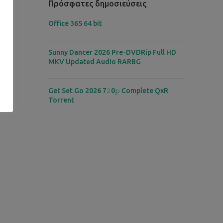
Πρόσφατες δημοσιεύσεις
Office 365 64 bit
Sunny Dancer 2026 Pre-DVDRip Full HD
MKV Updated Audio RARBG
Get Set Go 2026 7𝟸0𝚙 Complete QxR
Torrent