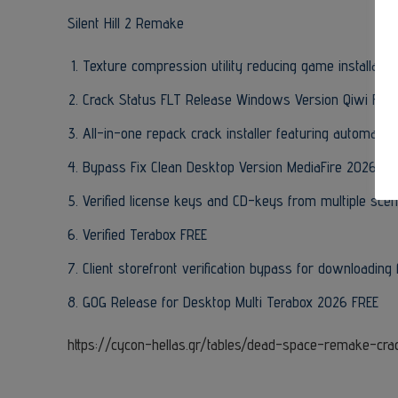
Silent Hill 2 Remake
Texture compression utility reducing game installatio
Crack Status FLT Release Windows Version Qiwi FRE
All-in-one repack crack installer featuring automated
Bypass Fix Clean Desktop Version MediaFire 2026
Verified license keys and CD-keys from multiple sce
Verified Terabox FREE
Client storefront verification bypass for downloading
GOG Release for Desktop Multi Terabox 2026 FREE
https://cycon-hellas.gr/tables/dead-space-remake-cr