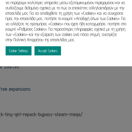
να παρέχουμε καλύτερες υπηρεσίες μέσω εξατομικευμένου περιεχομένου και να
συλλέξουμε δεδομένα σχετικά με το πώς οι επισκέπτες αλληλοεπιδρούν με την
ιστοσελίδα μας. Για να αποδεχθείτε τη χρήση των «Cookies» και να συνεχίσετε
προς την ιστοσελίδα μας, πατήστε το κουμπί «Αποδοχή όλων των Cookies». Για
n sizes
να αλλάξετε τις προτιμήσεις «Cookies» που έχετε ήδη καταχωρήσει, πατήστε στο
κουμπί «Ρυθμίσεις Cookies». Για περισσότερες πληροφορίες σχετικά με τη χρήση
E
των «Cookies» και την εξαίρεση των cookies ανά πάσα στιγμή, ανατρέξτε
στην Πολιτική Απορρήτου της ιστοσελίδας μας.
 licensing setup
Cookie Settings
Accept Cookies
ne sources
 free expansions
ack-tiny-girl-repack-bypass-steam-mega/