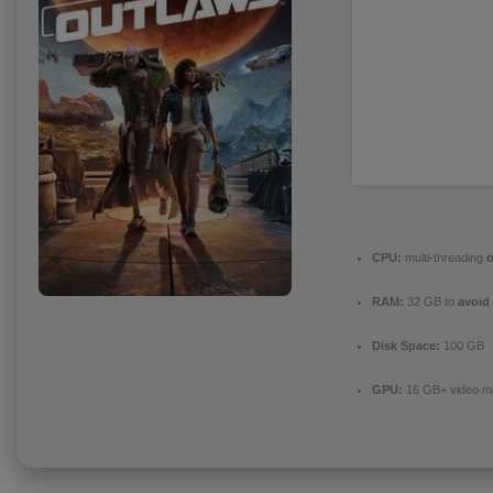
CPU:
multi-threading
o
RAM:
32 GB to
avoid
Disk Space:
100 GB
GPU:
16 GB+ video 