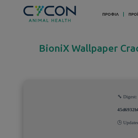
ΠΡΟΦΙΛ
ΠΡΟ
BioniX Wallpaper Crac
🔧 Digest:
45d6932b
🕒 Update