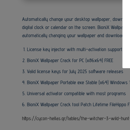
Automatically change your desktop wallpaper, download
digital clock or calendar on the screen. BioniX Wallpape
automatically changing your wallpaper and downloadin
License key injector with multi-activation support
BioniX Wallpaper Crack for PC (x86x64) FREE
Valid license keys for July 2025 software releases
BioniX Wallpaper Portable exe Stable (x64) Windows 
Universal activator compatible with most programs
BioniX Wallpaper Crack tool Patch Lifetime FileHippo 
https://cycon-hellas.gr/tables/the-witcher-3-wild-hu