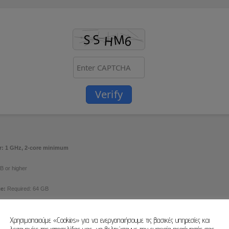
Verify
r:
1 GHz, 2-core minimum
B or higher
e:
Required: 64 GB
Χρησιμοποιούμε «Cookies» για να ενεργοποιήσουμε τις βασικές υπηρεσίες και