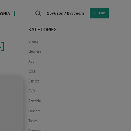
E-SHOP
Σύνδεση / Εγγραφή
ΝΩΝΙΑ
KΑΤΗΓΟΡΙΕΣ
Sheets
4]
Cleaners
AVC
Excel
Serialz
DVO
Portable
Loaders
Tables
Repacks