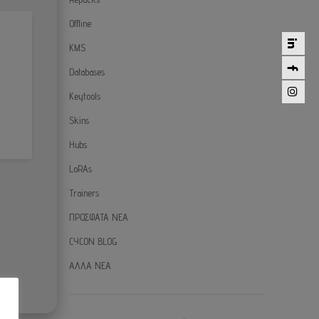
Offline
KMS
Databases
Keytools
Skins
Hubs
LoRAs
Trainers
ΠΡΟΣΦΑΤΑ ΝΕΑ
CYCON BLOG
ΑΛΛΑ ΝΕΑ