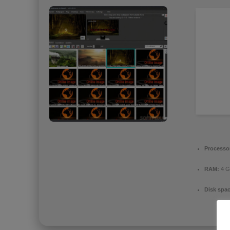
Processo
RAM:
4 G
Disk spac