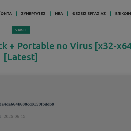
ΪΟΝΤΑ
ΣΥΝΕΡΓΑΤΕΣ
ΝΕΑ
ΘΕΣΕΙΣ ΕΡΓΑΣΙΑΣ
ΕΠΙΚΟΙ
SERIALZ
k + Portable no Virus [x32-x6
[Latest]
8a4da664b688cd8159fbddb8
d:
2026-06-15